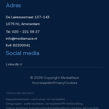
Adres
De Lairessestraat 137-143
1075 HJ, Amsterdam
Tel.
020 - 221 58 27
info@mediamaze.nl
KvK
82200041
Social media
LinkedIn
©
2026
Copyright MediaMaze
Voorwaarden
Privacy
Cookies
VERHUISDE PAGINA'S
Reputatieschade voorkomen en herstellen
Ontgooglen: zoekresultaten verwijderen
PR-linkbuilding
Online employer branding
Vacatures
Negatieve reviews aanvechten