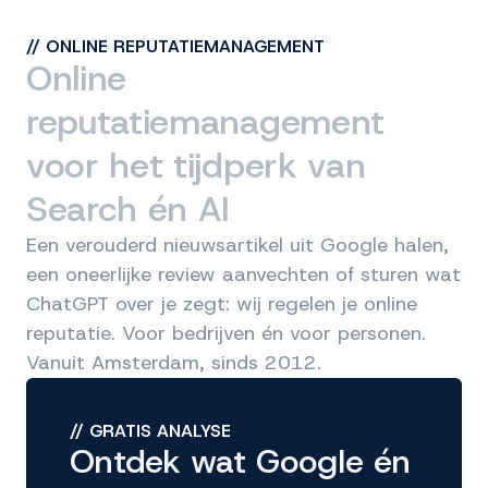
//
ONLINE REPUTATIEMANAGEMENT
Online
reputatiemanagement
voor het tijdperk van
Search én AI
Een verouderd nieuwsartikel uit Google halen,
een oneerlijke review aanvechten of sturen wat
ChatGPT over je zegt: wij regelen je online
reputatie. Voor bedrijven én voor personen.
Vanuit Amsterdam, sinds 2012.
//
GRATIS ANALYSE
Ontdek wat Google én