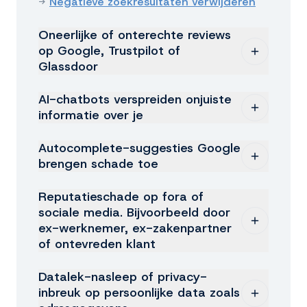
→
Negatieve zoekresultaten verwijderen
Oneerlijke of onterechte reviews
op Google, Trustpilot of
Glassdoor
Een 1-sterrige Google-review van iemand
AI-chatbots verspreiden onjuiste
die nooit klant is geweest. Een Glassdoor-
informatie over je
review met feitelijke onjuistheden. Een
ChatGPT noemt een rechtszaak die nooit
georkestreerde campagne van negatieve
Autocomplete-suggesties Google
heeft plaatsgevonden. Gemini herhaalt een
recensies door een ex-zakenpartner of
brengen schade toe
verouderd verhaal als actuele waarheid.
concurrent. →
Reviews verwijderen &
Je bedrijfsnaam of persoonsnaam gevolgd
Perplexity citeert een onbetrouwbare bron
aanvechten
Reputatieschade op fora of
door "fraude", "ontslagen", "scam" of een
alsof het feit is. →
AI-reputatie verbeteren
sociale media. Bijvoorbeeld door
andere associatie die nergens op slaat. →
ex-werknemer, ex-zakenpartner
Negatieve zoekresultaten verwijderen
of ontevreden klant
Forumposts op Tweakers, FOK of branche-
Datalek-nasleep of privacy-
fora. Negatieve LinkedIn-bijdragen. Een
inbreuk op persoonlijke data zoals
opzettelijke campagne om je naam te