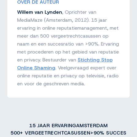
aangevuld met juridische routes.
OVER DE AUTEUR
Reputatieschade voorkomen is vooral
Willem van Lynden
, Oprichter van
een kwestie van doorlopend monitoren,
MediaMaze (Amsterdam, 2012). 15 jaar
zodat je een probleem signaleert
ervaring in online reputatiemanagement, met
voordat het hoog komt te staan.
meer dan 500 vergeetrechtcasussen op
Vraag een
naam en een succesratio van >90%. Ervaring
gratis reputatiescan
aan
met procederen op het gebied van reputatie
om te zien waar je nu staat.
en privacy. Bestuurder van
Stichting Stop
Online Shaming
. Veelgevraagd expert over
online reputatie en privacy op televisie, radio
en voor de geschreven media.
15 JAAR ERVARING
AMSTERDAM
500+ VERGEETRECHTCASUSSEN
>90% SUCCES