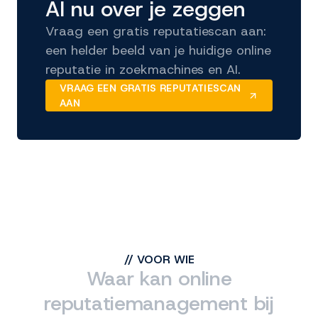
AI nu over je zeggen
Vraag een gratis reputatiescan aan:
een helder beeld van je huidige online
reputatie in zoekmachines en AI.
VRAAG EEN GRATIS REPUTATIESCAN
AAN
//
VOOR WIE
Waar kan online
reputatiemanagement bij