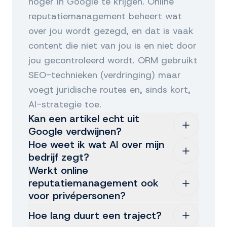
hoger in Google te krijgen. Online
reputatiemanagement beheert wat
over jou wordt gezegd, en dat is vaak
content die niet van jou is en niet door
jou gecontroleerd wordt. ORM gebruikt
SEO-technieken (verdringing) maar
voegt juridische routes en, sinds kort,
AI-strategie toe.
Kan een artikel echt uit
Google verdwijnen?
Hoe weet ik wat AI over mijn
Ja, onder voorwaarden. Het Europese
bedrijf zegt?
vergeetrecht (AVG art. 17) geeft
Werkt online
Door het te monitoren. Een eenmalige
reputatiemanagement ook
natuurlijke personen het recht om links
scan laat zien wat ChatGPT, Gemini,
voor privépersonen?
naar onrechtmatige of niet langer
Copilot en Perplexity nu antwoorden
relevante informatie te laten
Hoe lang duurt een traject?
Ja. Een aanzienlijk deel van onze
op de meest voorkomende vragen over