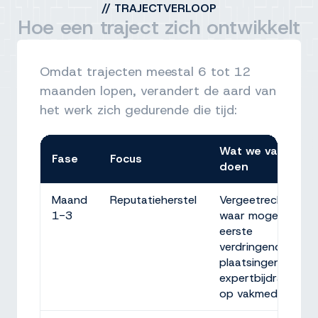
//
TRAJECTVERLOOP
Hoe een traject zich ontwikkelt
Omdat trajecten meestal 6 tot 12
maanden lopen, verandert de aard van
het werk zich gedurende die tijd:
Wat we vaak
Fase
Focus
doen
Maand
Reputatieherstel
Vergeetrechtactie
1-3
waar mogelijk,
eerste
verdringende
plaatsingen,
expertbijdragen
op vakmedia