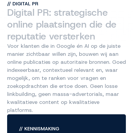
//
DIGITAL PR
Digital PR: strategische
online plaatsingen die de
reputatie versterken
Voor klanten die in Google én AI op de juiste
manier zichtbaar willen zijn, bouwen wij aan
online publicaties op autoritaire bronnen. Goed
indexeerbaar, contextueel relevant en, waar
mogelijk, om te ranken voor vragen en
zoekopdrachten die ertoe doen. Geen losse
linkbuilding, geen massa-advertorials, maar
kwalitatieve content op kwalitatieve
platforms.
//
KENNISMAKING