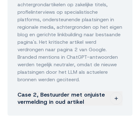
achtergrondartikelen op zakelijke titels,
profielinterviews op specialistische
platforms, ondersteunende plaatsingen in
regionale media, achtergronden op het eigen
blog en gerichte linkbuilding naar bestaande
pagina's. Het kritische artikel werd
verdrongen naar pagina 2 van Google.
Branded mentions in ChatGPT-antwoorden
werden tegelijk neutraler, omdat de nieuwe
plaatsingen door het LLM als actuelere
bronnen werden geciteerd.
Case 2, Bestuurder met onjuiste
vermelding in oud artikel
Een bestuurder uit de financiële sector werd
in een artikel uit 2015 in verband gebracht
met een sectorbreed schandaal. Het artikel
rankte hoog op zijn naam, en ChatGPT