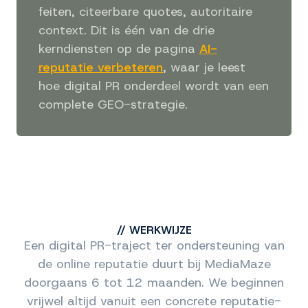
feiten, citeerbare quotes, autoritaire
context. Dit is één van de drie
kerndiensten op de pagina
AI-
reputatie verbeteren
, waar je leest
hoe digital PR onderdeel wordt van een
complete GEO-strategie.
//
WERKWIJZE
Een digital PR-traject ter ondersteuning van
de online reputatie duurt bij MediaMaze
doorgaans 6 tot 12 maanden. We beginnen
vrijwel altijd vanuit een concrete reputatie-