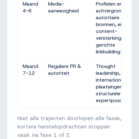
Maand
Media-
Profielen en
4-6
aanwezigheid
achtergronden op
autoritaire
bronnen, eigen
content-
versterking,
gerichte
linkbuilding
Maand
Reguliere PR &
Thought
7-12
autoriteit
leadership,
internationale
plaatsingen,
structurele
expertpositie
Niet alle trajecten doorlopen alle fases,
kortere herstelopdrachten stoppen
vaak na fase 1 of 2.