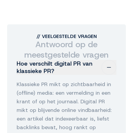
herhaalde de associatie als feit. We
combineerden twee sporen: een
vergeetrechtverzoek voor het zoekresultaat,
en gelijktijdig nieuwe positieve content.
Middels een achtergrondartikel op een
//
VEELGESTELDE VRAGEN
autoritair zakelijk medium, twee
Antwoord op de
expertbijdragen op vakplatforms, een
meestgestelde vragen
uitgebreid profiel op een internationale
autoriteitsbron, en een geactualiseerde
Hoe verschilt digital PR van
biografie op het eigen domein. Resultaat: de
klassieke PR?
oorspronkelijke vermelding verdween uit de
relevante zoekresultaten, en in ChatGPT-
Klassieke PR mikt op zichtbaarheid in
antwoorden domineren nu de nieuwe
(offline) media: een vermelding in een
bronnen.
krant of op het journaal. Digital PR
mikt op blijvende online vindbaarheid:
een artikel dat indexeerbaar is, liefst
backlinks bevat, hoog rankt op