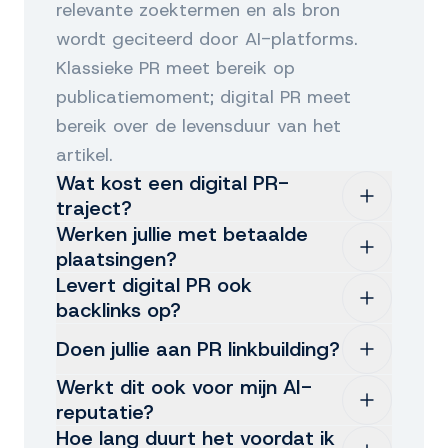
relevante zoektermen en als bron
wordt geciteerd door AI-platforms.
Klassieke PR meet bereik op
publicatiemoment; digital PR meet
bereik over de levensduur van het
artikel.
Wat kost een digital PR-
traject?
Werken jullie met betaalde
Trajecten zijn maatwerk. We werken
plaatsingen?
doorgaans op retainerbasis voor 6 tot
Levert digital PR ook
Onze focus ligt op redactionele
backlinks op?
12 maanden, met een vast budget per
plaatsingen, soms tegen vergoeding.
maand voor pitches, productie,
Doen jullie aan PR linkbuilding?
Ja, waar mogelijk. We zien backlinks
Of we daar gebruik van maken hangt
plaatsingen en monitoring. Tijdens een
als ondersteunend aan een inhoudelijke
Werkt dit ook voor mijn AI-
af van de doelstelling, het medium en
vrijblijvende kennismaking maken we
Ja, maar op onze manier. PR
reputatie?
plaatsing. Een goed artikel met een
de inhoudelijke kwaliteit van de
een offerte op maat.
linkbuilding is voor ons het verkrijgen
Hoe lang duurt het voordat ik
gerichte backlink werkt jaren door; een