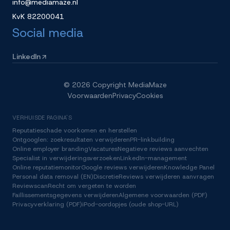
info@mediamaze.nl
KvK
82200041
Social media
LinkedIn
©
2026
Copyright MediaMaze
Voorwaarden
Privacy
Cookies
VERHUISDE PAGINA'S
Reputatieschade voorkomen en herstellen
Ontgooglen: zoekresultaten verwijderen
PR-linkbuilding
Online employer branding
Vacatures
Negatieve reviews aanvechten
Specialist in verwijderingsverzoeken
LinkedIn-management
Online reputatiemonitor
Google reviews verwijderen
Knowledge Panel
Personal data removal (EN)
Discretie
Reviews verwijderen aanvragen
Reviewscan
Recht om vergeten te worden
Faillissementsgegevens verwijderen
Algemene voorwaarden (PDF)
Privacyverklaring (PDF)
iPod-oordopjes (oude shop-URL)