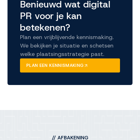
Benieuwd wat digital
PR voor je kan
betekenen?
Plan een vrijblijvende kennismaking.
We bekijken je situatie en schetsen
welke plaatsingsstrategie past.
PLAN EEN KENNISMAKING
//
AFBAKENING